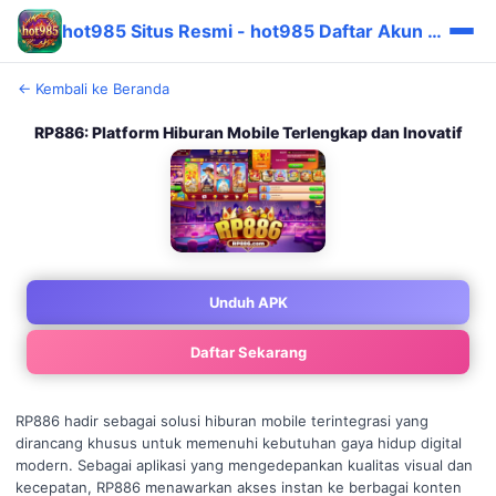
hot985 Situs Resmi - hot985 Daftar Akun Terbaru 🎯
← Kembali ke Beranda
RP886: Platform Hiburan Mobile Terlengkap dan Inovatif
Unduh APK
Daftar Sekarang
RP886 hadir sebagai solusi hiburan mobile terintegrasi yang
dirancang khusus untuk memenuhi kebutuhan gaya hidup digital
modern. Sebagai aplikasi yang mengedepankan kualitas visual dan
kecepatan, RP886 menawarkan akses instan ke berbagai konten