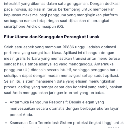
interaktif yang dikemas dalam satu genggaman. Dengan dedikasi
pada inovasi, aplikasi ini terus berkembang untuk memberikan
kepuasan maksimal bagi pengguna yang menginginkan platform
serbaguna namun tetap ringan saat dijalankan di perangkat
smartphone Android maupun iOS.
Fitur Utama dan Keunggulan Perangkat Lunak
Salah satu aspek yang membuat RP886 unggul adalah optimasi
performa yang sangat luar biasa. Aplikasi ini dibangun dengan
mesin grafis terbaru yang memastikan transisi antar menu terasa
sangat halus tanpa adanya lag yang mengganggu. Antarmuka
pengguna (UI) didesain secara intuitif, sehingga pengguna baru
sekalipun dapat dengan mudah menavigasi setiap sudut aplikasi.
Selain itu, sistem manajemen data yang efisien memungkinkan
proses loading yang sangat cepat dan koneksi yang stabil, bahkan
saat Anda menggunakan jaringan internet yang terbatas.
Antarmuka Pengguna Responsif: Desain elegan yang
menyesuaikan secara otomatis dengan berbagai ukuran layar
ponsel Anda.
Keamanan Data Terenkripsi: Sistem proteksi tingkat tinggi untuk