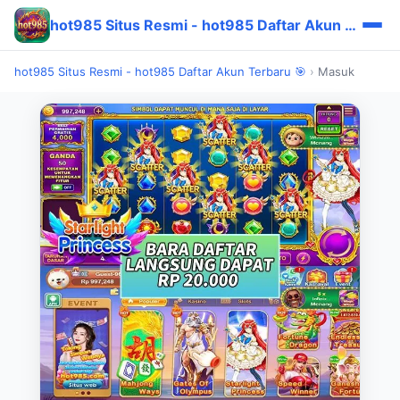
hot985 Situs Resmi - hot985 Daftar Akun Terbaru 🎯
hot985 Situs Resmi - hot985 Daftar Akun Terbaru 🎯
›
Masuk