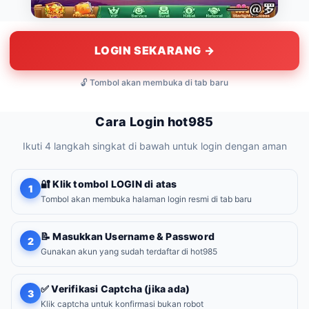
LOGIN SEKARANG →
🔓 Tombol akan membuka di tab baru
Cara Login hot985
Ikuti 4 langkah singkat di bawah untuk login dengan aman
🔐 Klik tombol LOGIN di atas
1
Tombol akan membuka halaman login resmi di tab baru
📝 Masukkan Username & Password
2
Gunakan akun yang sudah terdaftar di hot985
✅ Verifikasi Captcha (jika ada)
3
Klik captcha untuk konfirmasi bukan robot