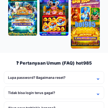
❓ Pertanyaan Umum (FAQ) hot985
Lupa password? Bagaimana reset?
Tidak bisa login terus gagal?
Akun saya terblokir, kenapa?