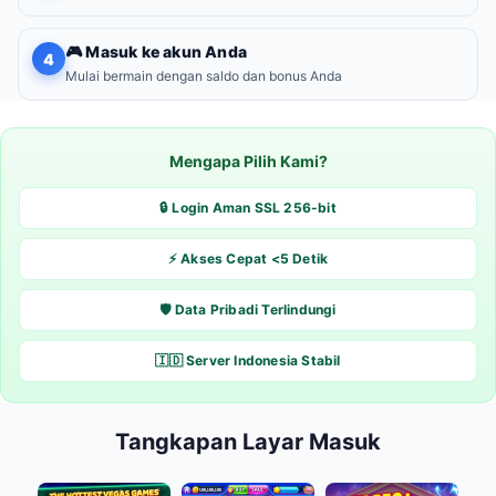
🎮 Masuk ke akun Anda
4
Mulai bermain dengan saldo dan bonus Anda
Mengapa Pilih Kami?
🔒 Login Aman SSL 256-bit
⚡ Akses Cepat <5 Detik
🛡️ Data Pribadi Terlindungi
🇮🇩 Server Indonesia Stabil
Tangkapan Layar Masuk