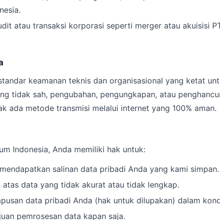
nesia.
it atau transaksi korporasi seperti merger atau akuisisi P
a
tandar keamanan teknis dan organisasional yang ketat unt
ang tidak sah, pengubahan, pengungkapan, atau penghancu
ak ada metode transmisi melalui internet yang 100% aman.
m Indonesia, Anda memiliki hak untuk:
endapatkan salinan data pribadi Anda yang kami simpan.
 atas data yang tidak akurat atau tidak lengkap.
usan data pribadi Anda (hak untuk dilupakan) dalam kondi
juan pemrosesan data kapan saja.