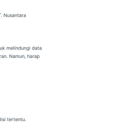
T. Nusantara
uk melindungi data
ran. Namun, harap
si tertentu.