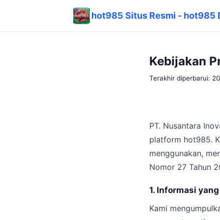
hot985 Situs Resmi - hot985 
Kebijakan Pr
Terakhir diperbarui: 
PT. Nusantara Ino
platform hot985. 
menggunakan, meny
Nomor 27 Tahun 20
1. Informasi ya
Kami mengumpulkan