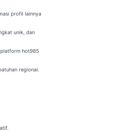
asi profil lainnya
ngkat unik, dan
 platform hot985
patuhan regional.
tif.