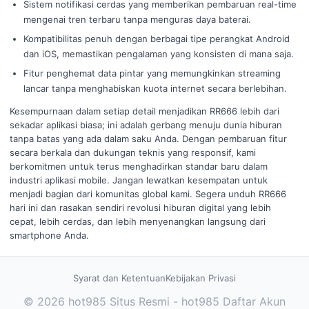
Sistem notifikasi cerdas yang memberikan pembaruan real-time
mengenai tren terbaru tanpa menguras daya baterai.
Kompatibilitas penuh dengan berbagai tipe perangkat Android
dan iOS, memastikan pengalaman yang konsisten di mana saja.
Fitur penghemat data pintar yang memungkinkan streaming
lancar tanpa menghabiskan kuota internet secara berlebihan.
Kesempurnaan dalam setiap detail menjadikan RR666 lebih dari
sekadar aplikasi biasa; ini adalah gerbang menuju dunia hiburan
tanpa batas yang ada dalam saku Anda. Dengan pembaruan fitur
secara berkala dan dukungan teknis yang responsif, kami
berkomitmen untuk terus menghadirkan standar baru dalam
industri aplikasi mobile. Jangan lewatkan kesempatan untuk
menjadi bagian dari komunitas global kami. Segera unduh RR666
hari ini dan rasakan sendiri revolusi hiburan digital yang lebih
cepat, lebih cerdas, dan lebih menyenangkan langsung dari
smartphone Anda.
Syarat dan Ketentuan
Kebijakan Privasi
© 2026 hot985 Situs Resmi - hot985 Daftar Akun