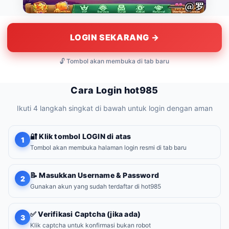
LOGIN SEKARANG →
🔓 Tombol akan membuka di tab baru
Cara Login hot985
Ikuti 4 langkah singkat di bawah untuk login dengan aman
🔐 Klik tombol LOGIN di atas
1
Tombol akan membuka halaman login resmi di tab baru
📝 Masukkan Username & Password
2
Gunakan akun yang sudah terdaftar di hot985
✅ Verifikasi Captcha (jika ada)
3
Klik captcha untuk konfirmasi bukan robot