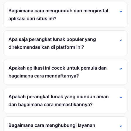
Bagaimana cara mengunduh dan menginstal
aplikasi dari situs ini?
Apa saja perangkat lunak populer yang
direkomendasikan di platform ini?
Apakah aplikasi ini cocok untuk pemula dan
bagaimana cara mendaftarnya?
Apakah perangkat lunak yang diunduh aman
dan bagaimana cara memastikannya?
Bagaimana cara menghubungi layanan