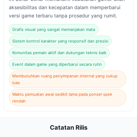
aksesibilitas dan kecepatan dalam memperbarui
versi game terbaru tanpa prosedur yang rumit.
Grafis visual yang sangat memanjakan mata
Sistem kontrol karakter yang responsif dan presisi
Komunitas pemain aktif dan dukungan teknis baik
Event dalam game yang diperbarui secara rutin
Membutuhkan ruang penyimpanan internal yang cukup
luas
Waktu pemuatan awal sedikit lama pada ponsel spek
rendah
Catatan Rilis