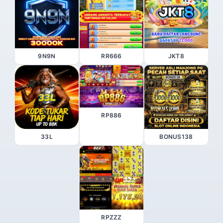
9N9N
RR666
JKT8
RP886
33L
BONUS138
RPZZZ