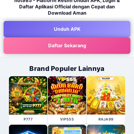
hot985 - Platform Resmi Unduh APK, Login &
Daftar Aplikasi Official dengan Cepat dan
Download Aman
Unduh APK
Daftar Sekarang
Brand Populer Lainnya
P777
VIP555
RAJA99