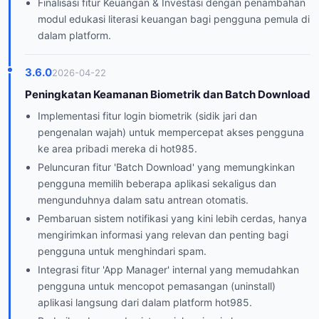
Finalisasi fitur Keuangan & Investasi dengan penambahan
modul edukasi literasi keuangan bagi pengguna pemula di
dalam platform.
3.6.0
2026-04-22
Peningkatan Keamanan Biometrik dan Batch Download
Implementasi fitur login biometrik (sidik jari dan
pengenalan wajah) untuk mempercepat akses pengguna
ke area pribadi mereka di hot985.
Peluncuran fitur 'Batch Download' yang memungkinkan
pengguna memilih beberapa aplikasi sekaligus dan
mengunduhnya dalam satu antrean otomatis.
Pembaruan sistem notifikasi yang kini lebih cerdas, hanya
mengirimkan informasi yang relevan dan penting bagi
pengguna untuk menghindari spam.
Integrasi fitur 'App Manager' internal yang memudahkan
pengguna untuk mencopot pemasangan (uninstall)
aplikasi langsung dari dalam platform hot985.