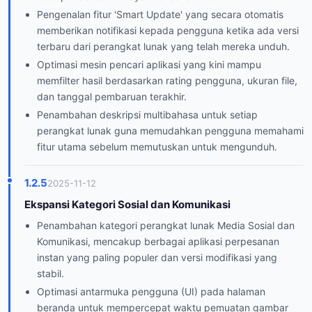
Pengenalan fitur 'Smart Update' yang secara otomatis
memberikan notifikasi kepada pengguna ketika ada versi
terbaru dari perangkat lunak yang telah mereka unduh.
Optimasi mesin pencari aplikasi yang kini mampu
memfilter hasil berdasarkan rating pengguna, ukuran file,
dan tanggal pembaruan terakhir.
Penambahan deskripsi multibahasa untuk setiap
perangkat lunak guna memudahkan pengguna memahami
fitur utama sebelum memutuskan untuk mengunduh.
1.2.5
2025-11-12
Ekspansi Kategori Sosial dan Komunikasi
Penambahan kategori perangkat lunak Media Sosial dan
Komunikasi, mencakup berbagai aplikasi perpesanan
instan yang paling populer dan versi modifikasi yang
stabil.
Optimasi antarmuka pengguna (UI) pada halaman
beranda untuk mempercepat waktu pemuatan gambar