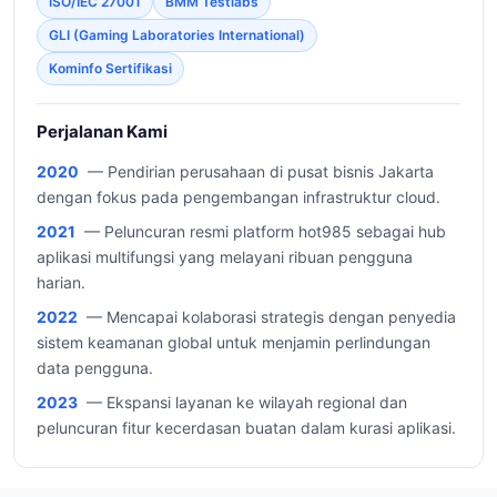
ISO/IEC 27001
BMM Testlabs
GLI (Gaming Laboratories International)
Kominfo Sertifikasi
Perjalanan Kami
2020
— Pendirian perusahaan di pusat bisnis Jakarta
dengan fokus pada pengembangan infrastruktur cloud.
2021
— Peluncuran resmi platform hot985 sebagai hub
aplikasi multifungsi yang melayani ribuan pengguna
harian.
2022
— Mencapai kolaborasi strategis dengan penyedia
sistem keamanan global untuk menjamin perlindungan
data pengguna.
2023
— Ekspansi layanan ke wilayah regional dan
peluncuran fitur kecerdasan buatan dalam kurasi aplikasi.