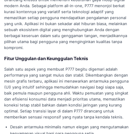
modern Anda. Sebagai platform all-in-one, P777 menonjol berkat
kurasi kontennya yang variatif serta teknologi adaptif yang
memastikan setiap pengguna mendapatkan pengalaman personal
yang unik. Aplikasi ini bukan sekadar alat hiburan biasa, melainkan
sebuah ekosistem digital yang menghubungkan Anda dengan
berbagai keseruan dalam satu genggaman tangan, menjadikannya
pilihan utama bagi pengguna yang menginginkan kualitas tanpa
kompromi.
Fitur Unggulan dan Keunggulan Teknis
Salah satu aspek yang membuat P777 begitu digemari adalah
performanya yang sangat mulus dan stabil. Dikembangkan dengan
mesin grafis terbaru, aplikasi ini menawarkan antarmuka pengguna
(UI) yang intuitif sehingga memudahkan navigasi bagi siapa saja,
baik pemula maupun pengguna ahli. Waktu pemuatan yang singkat
dan efisiensi konsumsi data menjadi prioritas utama, memastikan
koneksi tetap stabil bahkan dalam kondisi jaringan yang kurang
optimal. Setiap transisi layar di dalam P777 dirancang untuk
memberikan sensasi responsif yang nyata tanpa kendala teknis.
Desain antarmuka minimalis namun elegan yang mengutamakan
kenyamanan visual bagi para pengguna setia.