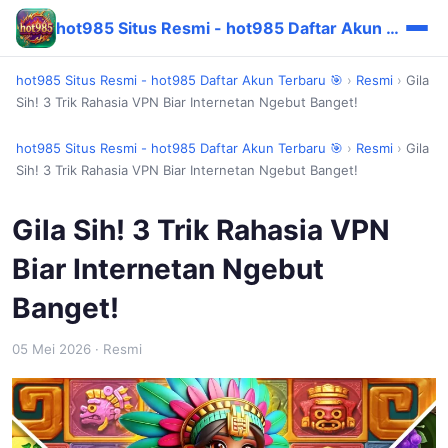
hot985 Situs Resmi - hot985 Daftar Akun Terbaru 🎯
hot985 Situs Resmi - hot985 Daftar Akun Terbaru 🎯
›
Resmi
›
Gila
Sih! 3 Trik Rahasia VPN Biar Internetan Ngebut Banget!
hot985 Situs Resmi - hot985 Daftar Akun Terbaru 🎯
›
Resmi
›
Gila
Sih! 3 Trik Rahasia VPN Biar Internetan Ngebut Banget!
Gila Sih! 3 Trik Rahasia VPN
Biar Internetan Ngebut
Banget!
05 Mei 2026
· Resmi