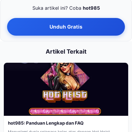
Suka artikel ini? Coba
hot985
Unduh Gratis
Artikel Terkait
hot985: Panduan Lengkap dan FAQ
Menyelami dunia spionase kelas atas dengan Hot Heist,