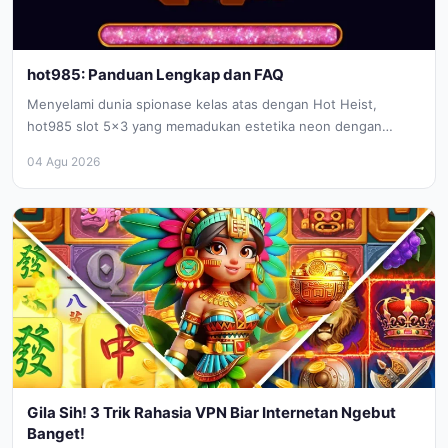
hot985: Panduan Lengkap dan FAQ
Menyelami dunia spionase kelas atas dengan Hot Heist,
hot985 slot 5×3 yang memadukan estetika neon dengan
ketegangan perampokan yang mendebarkan....
04 Agu 2026
Gila Sih! 3 Trik Rahasia VPN Biar Internetan Ngebut
Banget!