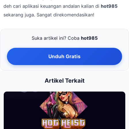
deh cari aplikasi keuangan andalan kalian di
hot985
sekarang juga. Sangat direkomendasikan!
Suka artikel ini? Coba
hot985
Unduh Gratis
Artikel Terkait